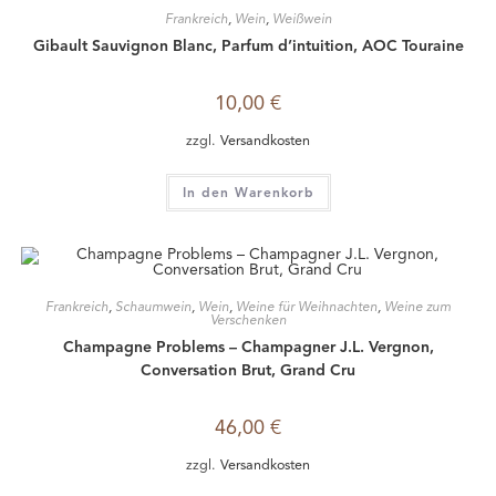
Frankreich
,
Wein
,
Weißwein
Gibault Sauvignon Blanc, Parfum d’intuition, AOC Touraine
10,00
€
zzgl.
Versandkosten
In den Warenkorb
Frankreich
,
Schaumwein
,
Wein
,
Weine für Weihnachten
,
Weine zum
Verschenken
Champagne Problems – Champagner J.L. Vergnon,
Conversation Brut, Grand Cru
46,00
€
zzgl.
Versandkosten