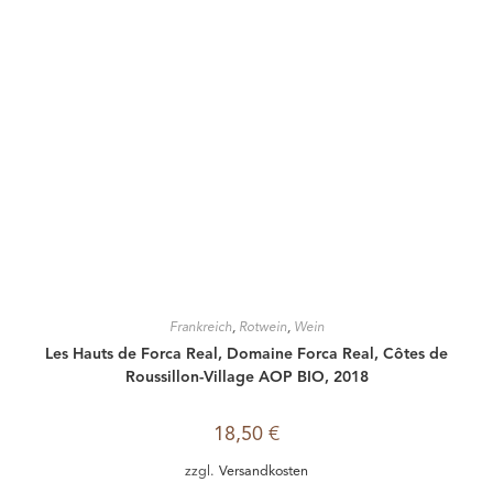
Frankreich
,
Rotwein
,
Wein
Les Hauts de Forca Real, Domaine Forca Real, Côtes de
Roussillon-Village AOP BIO, 2018
18,50
€
zzgl.
Versandkosten
In den Warenkorb
1
2
3
Suche