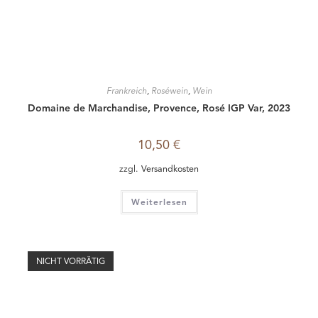
Weiterlesen
NICHT VORRÄTIG
Frankreich
,
Rotwein
,
Wein
Château Mamin, Bordeaux Graves Rouge, 2015