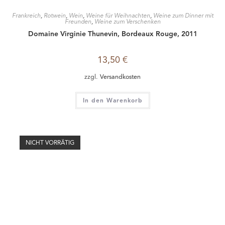
Frankreich
,
Roséwein
,
Wein
Domaine de Marchandise, Provence, Rosé IGP Var, 2023
10,50
€
zzgl.
Versandkosten