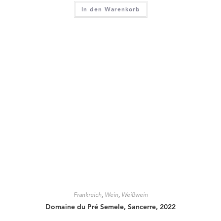
In den Warenkorb
Frankreich
,
Wein
,
Weißwein
Domaine du Pré Semele, Sancerre, 2022
21,90
€
zzgl.
Versandkosten
In den Warenkorb