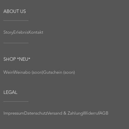
LEGAL
Impressum
Datenschutz
Versand & Zahlung
Widerruf
AGB
NEWSLETTER
Bleibe immer wine-to-date
ANMELDEN
© 2026, Weinkellerei Zum Muke. All rights reserved.