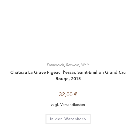
Frankreich
,
Rotwein
,
Wein
Château La Grave Figeac, l’essai, Saint-Emilion Grand Cru
Rouge, 2015
32,00
€
zzgl.
Versandkosten
In den Warenkorb