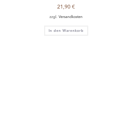
Frankreich
,
Rotwein
,
Wein
,
Weine für Weihnachten
,
Weine zum Dinner mit
Freunden
,
Weine zum Verschenken
Domaine Virginie Thunevin, Bordeaux Rouge, 2011
13,50
€
zzgl.
Versandkosten
In den Warenkorb
NICHT VORRÄTIG