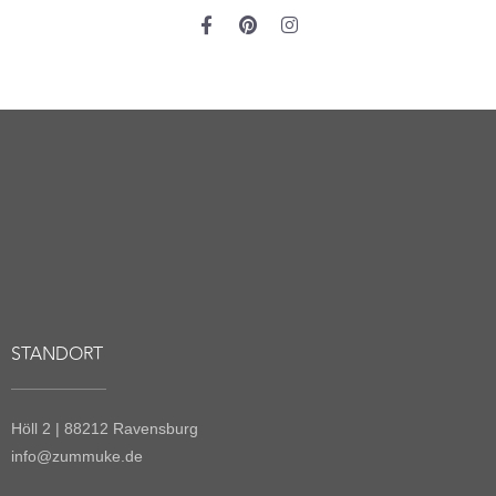
STANDORT
Höll 2 | 88212 Ravensburg
info@zummuke.de
ABOUT US
Story
Erlebnis
Kontakt
SHOP *NEU*
Wein
Weinabo (soon)
Gutschein (soon)