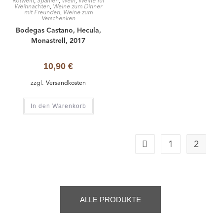
Rotwein
,
Spanien
,
Wein
,
Weine für
Weihnachten
,
Weine zum Dinner
mit Freunden
,
Weine zum
Verschenken
Bodegas Castano, Hecula,
Monastrell, 2017
10,90
€
zzgl.
Versandkosten
In den Warenkorb
1
2
ALLE PRODUKTE