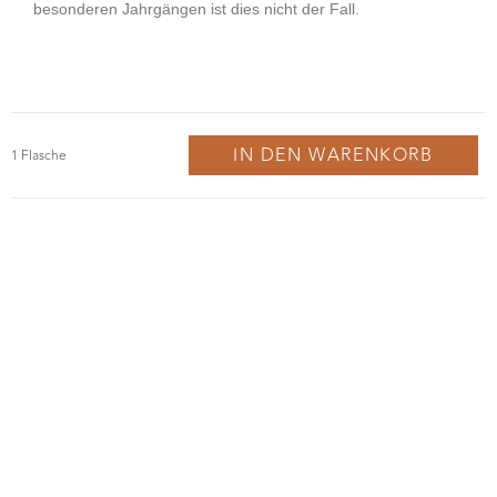
IN DEN WARENKORB
Probiere Dich durch die Welt der Schaumweine und
finde deinen Lieblingsschaumwein für die Festtage.
Am 07.12. werden wir von Prosecco über Sekt bis hin
zu Crémant und Champagner verkosten. Passend
dazu verwöhnen wir Euch mit kleinen Leckerbissen.
MELDE DICH JETZT AN | € 38 p.P.