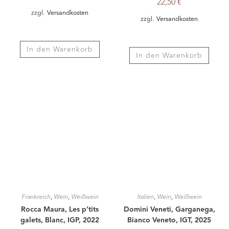
Frankreich
,
Wein
,
Weißwein
Italien
,
Wein
,
Weißwein
Rocca Maura, Les p’tits
Domini Veneti, Garganega,
galets, Blanc, IGP, 2022
Bianco Veneto, IGT, 2025
7,90
€
9,90
€
zzgl.
Versandkosten
zzgl.
Versandkosten
In den Warenkorb
In den Warenkorb
ZURÜCK