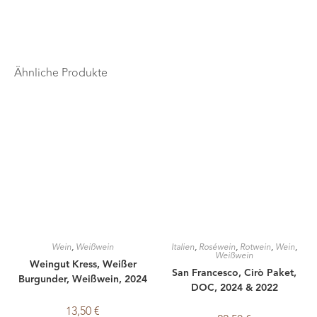
Ähnliche Produkte
Wein
,
Weißwein
Italien
,
Roséwein
,
Rotwein
,
Wein
,
Weißwein
Weingut Kress, Weißer
San Francesco, Cirò Paket,
Burgunder, Weißwein, 2024
DOC, 2024 & 2022
13,50
€
22,50
€
zzgl.
Versandkosten
zzgl.
Versandkosten
In den Warenkorb
In den Warenkorb