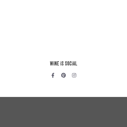
ABOUT US
Story
Erlebnis
Kontakt
SHOP *NEU*
Wein
Weinabo (soon)
Gutschein (soon)
LEGAL
Impressum
Datenschutz
Versand & Zahlung
Widerruf
AGB