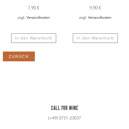
CALL FOR WINE
(+49) 0751-23037
WINE IS SOCIAL
STANDORT
Höll 2 | 88212 Ravensburg
info@zummuke.de