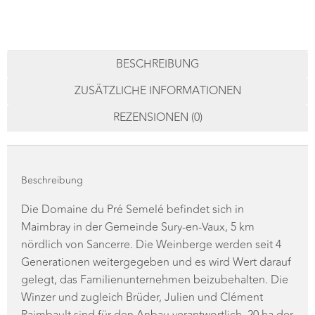
BESCHREIBUNG
ZUSÄTZLICHE INFORMATIONEN
REZENSIONEN (0)
Beschreibung
Die Domaine du Pré Semelé befindet sich in
Maimbray in der Gemeinde Sury-en-Vaux, 5 km
nördlich von Sancerre. Die Weinberge werden seit 4
Generationen weitergegeben und es wird Wert darauf
gelegt, das Familienunternehmen beizubehalten. Die
Winzer und zugleich Brüder, Julien und Clément
Raimbault sind für den Anbau verantwortlich. 20 ha der
Appellation Sancerre in biologischer Umstellung, mit