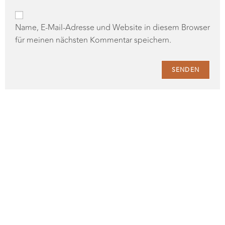
Name, E-Mail-Adresse und Website in diesem Browser
für meinen nächsten Kommentar speichern.
Probiere Dich durch die Welt der Schaumweine und
finde deinen Lieblingsschaumwein für die Festtage.
Am 07.12. werden wir von Prosecco über Sekt bis hin
zu Crémant und Champagner verkosten. Passend
dazu verwöhnen wir Euch mit kleinen Leckerbissen.
MELDE DICH JETZT AN | € 38 p.P.