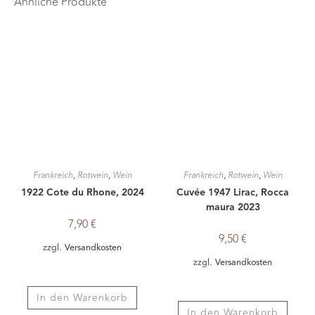
Frankreich
,
Rotwein
,
Wein
Frankreich
,
Rotwein
,
Wein
1922 Cote du Rhone, 2024
Cuvée 1947 Lirac, Rocca
maura 2023
7,90
€
9,50
€
zzgl.
Versandkosten
zzgl.
Versandkosten
In den Warenkorb
In den Warenkorb
Rotwein
,
Spanien
,
Wein
Argentinien
,
Rotwein
,
Wein
El Coto Rioja, Crianza
Bodega Piedra Negra,
Malbec Reserve, 2023
7,90
€