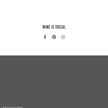
Story
Erlebnis
Kontakt
SHOP *NEU*
Wein
Weinabo (soon)
Gutschein (soon)
LEGAL
Impressum
Datenschutz
Versand & Zahlung
Widerruf
AGB
NEWSLETTER
Bleibe immer wine-to-date