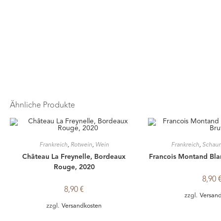
MELDE DICH JETZT AN | € 38 p.P.
Ähnliche Produkte
Frankreich
,
Rotwein
,
Wein
Frankreich
,
Schau
Château La Freynelle, Bordeaux
Francois Montand Blan
Rouge, 2020
8,90
8,90
€
zzgl.
Versan
zzgl.
Versandkosten