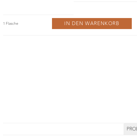
IN DEN WARENKORB
Probiere Dich durch die Welt der Schaumweine und fin
Am 07.12. werden wir von Prosecco über Sekt bis hin
kleinen Leckerbissen.
MELDE DICH JETZT AN | € 38 p.P.
PRO