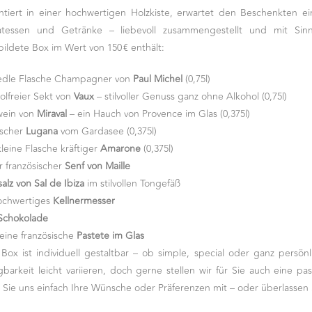
ntiert in einer hochwertigen Holzkiste, erwartet den Beschenkten ei
katessen und Getränke – liebevoll zusammengestellt und mit Sin
ildete Box im Wert von 150 € enthält:
edle Flasche Champagner von
Paul Michel
(0,75l)
olfreier Sekt von
Vaux
– stilvoller Genuss ganz ohne Alkohol (0,75l)
wein von
Miraval
– ein Hauch von Provence im Glas (0,375l)
rischer
Lugana
vom Gardasee (0,375l)
kleine Flasche kräftiger
Amarone
(0,375l)
r französischer
Senf von Maille
alz von Sal de Ibiza
im stilvollen Tongefäß
ochwertiges
Kellnermesser
Schokolade
feine französische
Pastete im Glas
Box ist individuell gestaltbar – ob simple, special oder ganz persönl
gbarkeit leicht variieren, doch gerne stellen wir für Sie auch eine
n Sie uns einfach Ihre Wünsche oder Präferenzen mit – oder überlassen