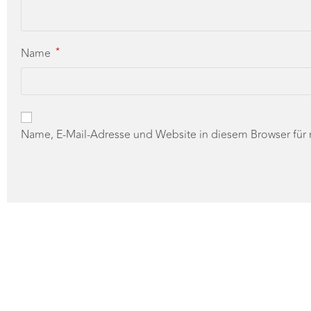
*
Name
Name, E-Mail-Adresse und Website in diesem Browser für
Probiere Dich durch die Welt der Schaumweine und fin
Am 07.12. werden wir von Prosecco über Sekt bis hin
kleinen Leckerbissen.