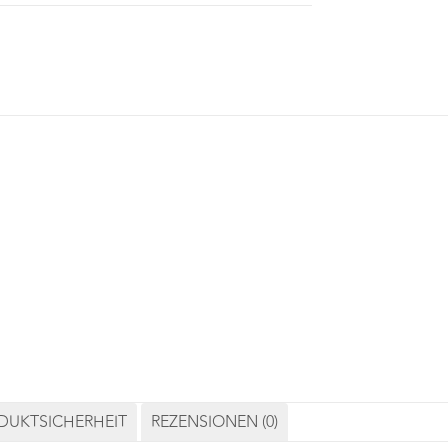
de deinen Lieblingsschaumwein für die Festtage.
 zu Crémant und Champagner verkosten. Passend dazu v
DUKTSICHERHEIT
REZENSIONEN (0)