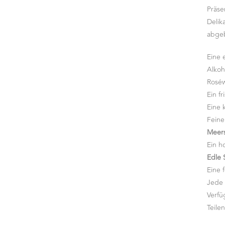
Präse
Deli
abgeb
Eine 
Alkoh
Rosé
Ein f
Eine 
Feine
Meers
Ein h
Edle 
Eine 
Jede 
Verfü
Teile