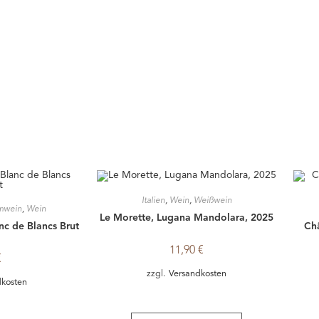
Italien
,
Wein
,
Weißwein
mwein
,
Wein
Le Morette, Lugana Mandolara, 2025
c de Blancs Brut
Ch
11,90
€
€
zzgl.
Versandkosten
dkosten