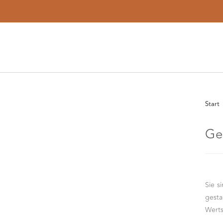
Kostenloser
Versand ab 150 €
Start
Ge
Sie s
gest
Werts