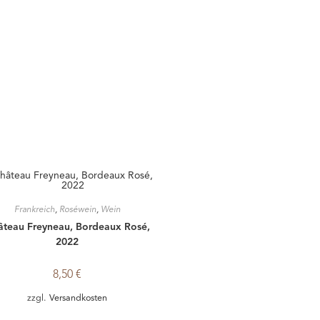
Frankreich
,
Roséwein
,
Wein
âteau Freyneau, Bordeaux Rosé,
2022
8,50
€
zzgl.
Versandkosten