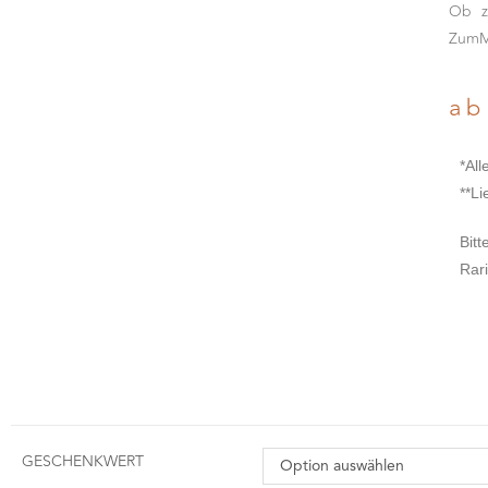
Ob z
ZumMu
a
*All
**Li
Bit
Rari
GESCHENKWERT
Option auswählen