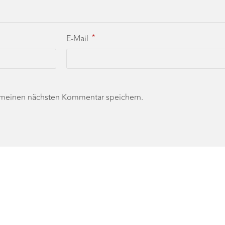
*
E-Mail
 meinen nächsten Kommentar speichern.
de deinen Lieblingsschaumwein für die Festtage.
 zu Crémant und Champagner verkosten. Passend dazu v