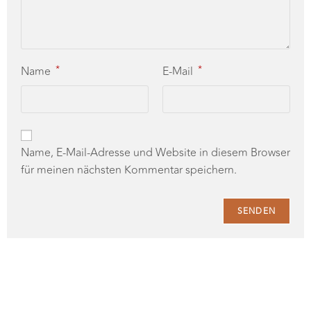
*
*
Name
E-Mail
Name, E-Mail-Adresse und Website in diesem Browser
für meinen nächsten Kommentar speichern.
Probiere Dich durch die Welt der Schaumweine und
finde deinen Lieblingsschaumwein für die Festtage.
Am 07.12. werden wir von Prosecco über Sekt bis hin