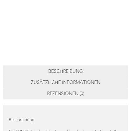
Am 07.12. werden wir von Prosecco über Sekt bis hin
zu Crémant und Champagner verkosten. Passend
dazu verwöhnen wir Euch mit kleinen Leckerbissen.
MELDE DICH JETZT AN | € 38 p.P.
BESCHREIBUNG
ZUSÄTZLICHE INFORMATIONEN
REZENSIONEN (0)
Beschreibung
RIVAROSE ist der älteste und bedeutendste Hersteller