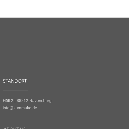
LEGAL
Impressum
Datenschutz
Versand & Zahlung
Widerruf
AGB
NEWSLETTER
Bleibe immer wine-to-date
ANMELDEN
© 2026, Weinkellerei Zum Muke. All rights reserved.