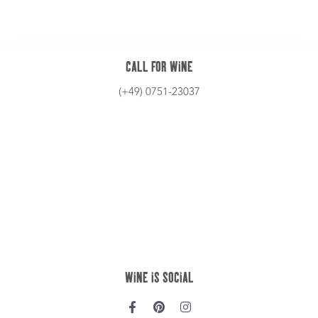
STANDORT
Höll 2 | 88212 Ravensburg
info@zummuke.de
ABOUT US
Story
Erlebnis
Kontakt
SHOP *NEU*
Wein
Weinabo (soon)
Gutschein (soon)