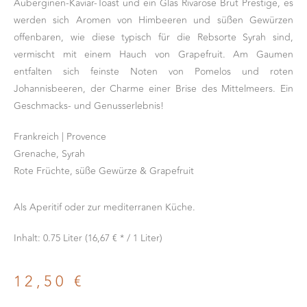
Auberginen-Kaviar-Toast und ein Glas Rivarose Brut Prestige, es
werden sich Aromen von Himbeeren und süßen Gewürzen
offenbaren, wie diese typisch für die Rebsorte Syrah sind,
vermischt mit einem Hauch von Grapefruit. Am Gaumen
entfalten sich feinste Noten von Pomelos und roten
Johannisbeeren, der Charme einer Brise des Mittelmeers. Ein
Geschmacks- und Genusserlebnis!
Frankreich | Provence
Grenache, Syrah
Rote Früchte, süße Gewürze & Grapefruit
Als Aperitif oder zur mediterranen Küche.
Inhalt: 0.75 Liter (16,67 € * / 1 Liter)
12,50
€
*Alle Preise inkl. Mehrwertsteuer und zzgl. Versandkosten