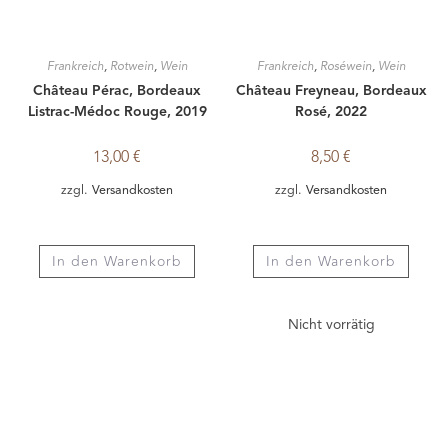
In den Warenkorb
In den Warenkorb
Nicht vorrätig
Frankreich
,
Roséwein
,
Wein
Frankreich
,
Rotwein
,
Wein
Domaine de Marchandise,
Château Mamin, Bordeaux
Provence, Rosé, 2025
Graves Rouge, 2015
12,90
€
18,00
€
zzgl.
Versandkosten
zzgl.
Versandkosten
In den Warenkorb
Weiterlesen