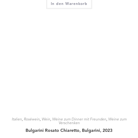
Italien
,
Roséwein
,
Wein
,
Weine zum Dinner mit Freunden
,
Weine zum
Verschenken
Domini Veneti Rosato Damigella Blu, 2023