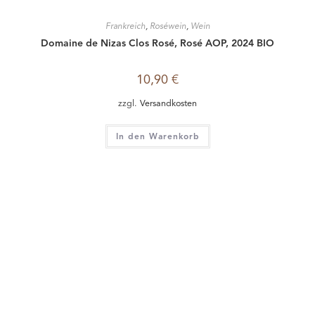
Frankreich
,
Roséwein
,
Wein
Rivarose Brut Prestige, Provence Rosé, Mediterranée IGP
12,50
€
zzgl.
Versandkosten
In den Warenkorb