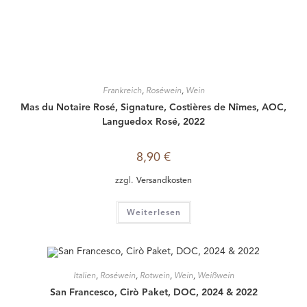
Frankreich
,
Roséwein
,
Wein
Château Freyneau, Bordeaux Rosé, 2022
8,50
€
zzgl.
Versandkosten
In den Warenkorb
Roséwein
,
Wein
Weingut Ambs, Herz über Kopf, Spätburgunder, Rosé, 2024
7,50
€
zzgl.
Versandkosten