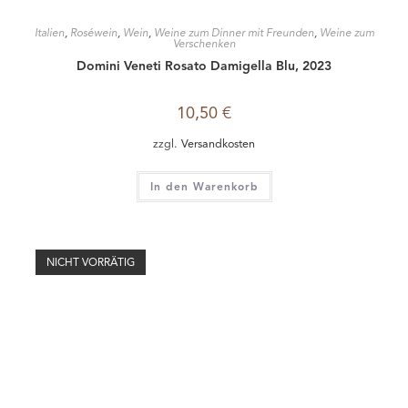
Frankreich
,
Roséwein
,
Wein
Mas du Notaire Rosé, Signature, Costières de Nîmes, AOC,
Languedox Rosé, 2022
8,90
€
zzgl.
Versandkosten
Weiterlesen
Italien
,
Roséwein
,
Rotwein
,
Wein
,
Weißwein
San Francesco, Cirò Paket, DOC, 2024 & 2022
22,50
€
zzgl.
Versandkosten
In den Warenkorb