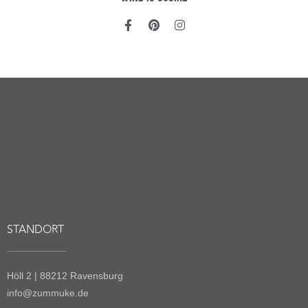
Impressum
Datenschutz
Versand & Zahlung
Widerruf
AGB
NEWSLETTER
Bleibe immer wine-to-date
ANMELDEN
© 2026, Weinkellerei Zum Muke. All rights reserved.