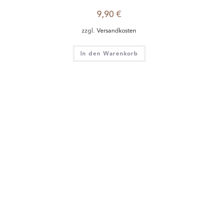
9,90
€
zzgl.
Versandkosten
In den Warenkorb
Frankreich
,
Roséwein
,
Wein
Domaine de Nizas Clos Rosé, Rosé AOP, 2024 BIO
10,90
€
zzgl.
Versandkosten
In den Warenkorb