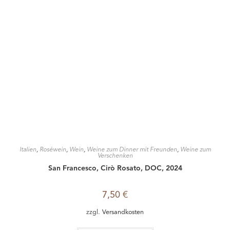
Italien
,
Roséwein
,
Wein
,
Weine zum Dinner mit Freunden
,
Weine zum
Verschenken
Bulgarini Rosato Chiaretto, Bulgarini, 2023
10,50
€
zzgl.
Versandkosten
In den Warenkorb