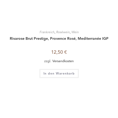
Frankreich
,
Roséwein
,
Wein
Côtes de Thau, Désir de Rosé, Cap d’Agde, Rosé IGP, 2025
8,20
€
zzgl.
Versandkosten
In den Warenkorb