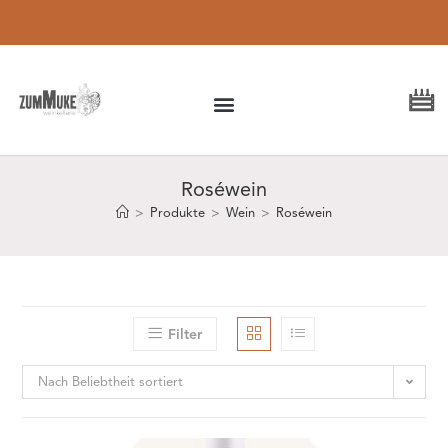
Lieferung in 1-3
Werktagen (DE)
Roséwein
>
Produkte
>
Wein
>
Roséwein
Filter
Nach Beliebtheit sortiert