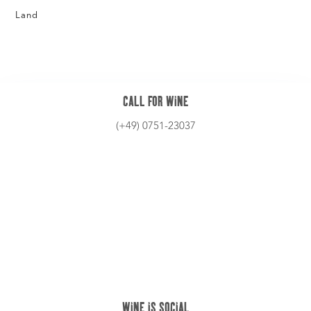
info@zummuke.de
ABOUT US
Story
Erlebnis
Kontakt
SHOP *NEU*
Wein
Weinabo (soon)
Gutschein (soon)
LEGAL