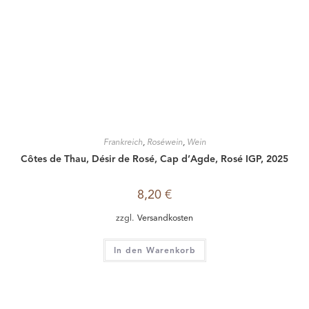
Italien
,
Roséwein
,
Wein
,
Weine zum Dinner mit Freunden
,
Weine zum
Verschenken
San Francesco, Cirò Rosato, DOC, 2024
7,50
€
zzgl.
Versandkosten
In den Warenkorb