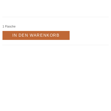
IN DEN WARENKORB
Probiere Dich durch die Welt der Schaumweine und
finde deinen Lieblingsschaumwein für die Festtage.
Am 07.12. werden wir von Prosecco über Sekt bis hin
zu Crémant und Champagner verkosten. Passend
dazu verwöhnen wir Euch mit kleinen Leckerbissen.
MELDE DICH JETZT AN | € 38 p.P.