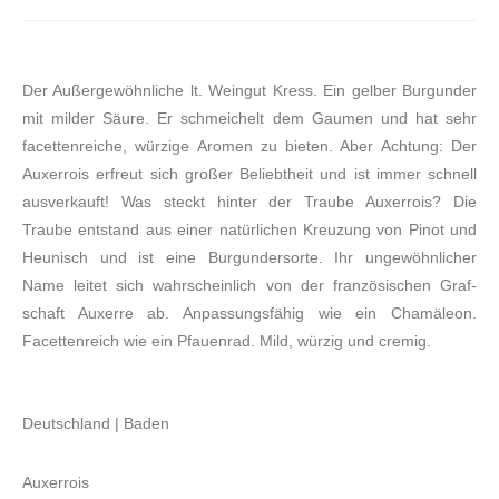
Der Außergewöhnliche lt. Weingut Kress. Ein gelber Burgunder
mit milder Säure. Er schmeichelt dem Gaumen und hat sehr
facetten­reiche, würzige Aromen zu bieten. Aber Achtung: Der
Auxerrois erfreut sich großer Beliebt­heit und ist immer schnell
ausverkauft! Was steckt hinter der Traube Auxerrois? Die
Traube entstand aus einer natür­lichen Kreuzung von Pinot und
Heunisch und ist eine Burgunder­sorte. Ihr unge­wöhn­licher
Name leitet sich wahr­scheinlich von der fran­zösischen Graf­
schaft Auxerre ab. Anpassungsfähig wie ein Chamäleon.
Facettenreich wie ein Pfauenrad. Mild, würzig und cremig.
Deutschland | Baden
Auxerrois