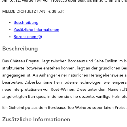
Am 07.12. werden wir von Prosecco über Sekt bis hin zu Crémant un
MELDE DICH JETZT AN | € 38 p.P.
Beschreibung
Zusätzliche Informationen
Rezensionen (0)
Beschreibung
Das Château Freynau liegt zwischen Bordeaux und Saint-Emilion im 
strukturierte Rotweine enstehen können, liegt an der gründlichen 
angegangen ist. Als Anhänger einer natürlichen Herangehensweise a
bearbeiten. Dabei kombiniert er moderne Technologien wie Temperatu
neue Interpretationen von Rosé-Weinen. Diese unter dem Namen „l’Es
angefertigten Barriques, in denen sie eine dezente, vanillige Holznot
Ein Geheimtipp aus dem Bordeaux. Top Weine zu super-fairen Preise.
Zusätzliche Informationen