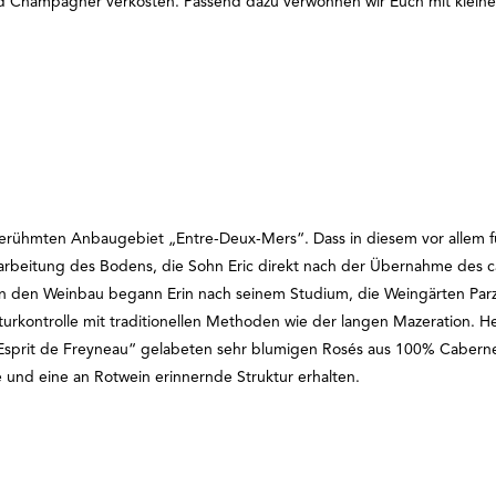
d Champagner verkosten. Passend dazu verwöhnen wir Euch mit kleine
berühmten Anbaugebiet „Entre-Deux-Mers“. Dass in diesem vor allem 
Bearbeitung des Bodens, die Sohn Eric direkt nach der Übernahme des 
n den Weinbau begann Erin nach seinem Studium, die Weingärten Parze
rkontrolle mit traditionellen Methoden wie der langen Mazeration. H
prit de Freyneau“ gelabeten sehr blumigen Rosés aus 100% Cabernet-F
e und eine an Rotwein erinnernde Struktur erhalten.